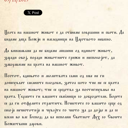
09/11/2019
Целта на нашиот живот е да станеме совршени и свети. Да
бидеме деца Божји и наследници на Царството небесно.
Да внимаваме да не бидеме лишени од идниот живот,
заради овој, поради животните грижи и неспокојот, да
заборавиме на целта на нашиот живот.
Постот, бдеењето и молитвата сами од себе не ги
донесуваат саканите плодови, затоа што тие не се целта
на нашиот живот; тие се средства за постигнување на
целта. Украсете ги вашите свеќници со добродетели. Борете
се да ги отфрлите страстите. Исчистете го вашето срце од
секоја нечистотија и чувајте го чисто за да дојде и да се
всели во вас Господ; да ве исполни Светиот Дух со Своите
Божествени дарови.