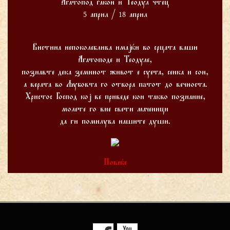
Агатопод ѓакон и Теодул чтец
5 април / 18 април
Вистина непоколеблива имајќи во срцата ваши
Агатоподе и Теодуле,
познавте дека земниот живот е суета, сенка и сон,
а верата во Љубовта го отвора пaтот до вечноста.
Христос Господ кој ве приведе кон такво познание,
молете го вие свети маченици
да ги помилува нашите души.
Повеќе