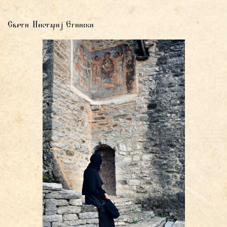
Свети Нектариј Егински