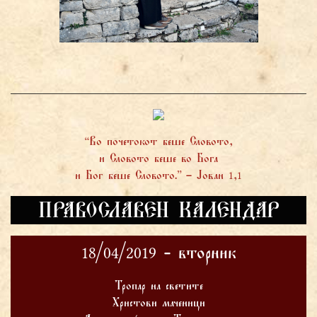
“Во почетокот беше Словото,
и Словото беше во Бога
и Бог беше Словото.” – Јован 1,1
ПРАВОСЛАВЕН КАЛЕНДАР
18/04/2019 - вторник
Тропар на светите
Христови маченици