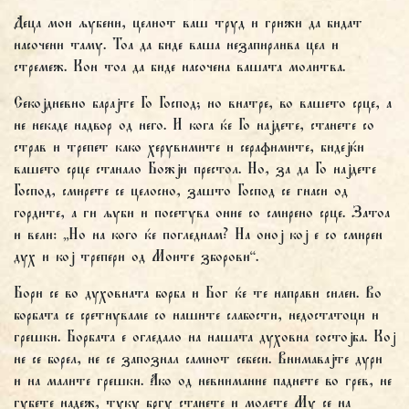
Деца мои љубени, целиот ваш труд и грижи да бидат
насочени таму. Тоа да биде ваша незапирлива цел и
стремеж. Кон тоа да биде насочена вашата молитва.
Секојдневно барајте Го Господ; но внатре, во вашето срце, а
не некаде надвор од него. И кога ќе Го најдете, станете со
страв и трепет како херувимите и серафимите, бидејќи
вашето срце станало Божји престол. Но, за да Го најдете
Господ, смирете се целосно, зашто Господ се гнаси од
гордите, а ги љуби и посетува оние со смирено срце. Затоа
и вели: „Но на кого ќе погледнам? На оној кој е со смирен
дух и кој трепери од Моите зборови“.
Бори се во духовната борба и Бог ќе те направи силен. Во
борбата се сретнуваме со нашите слабости, недостатоци и
грешки. Борбата е огледало на нашата духовна состојба. Кој
не се борел, не се запознал самиот себеси. Внимавајте дури
и на малите грешки. Ако од невнимание паднете во грев, не
губете надеж, туку бргу станете и молете Му се на