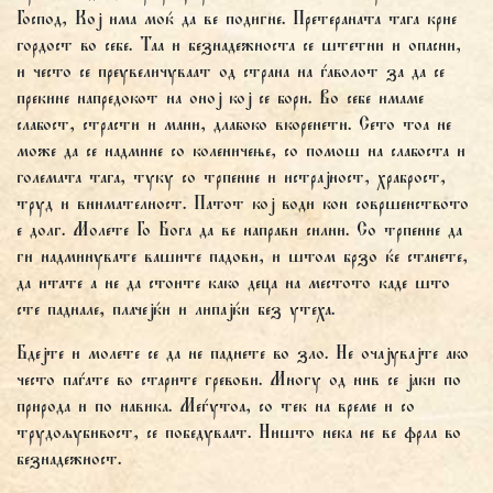
Господ, Кој има моќ да ве подигне. Претераната тага крие
гордост во себе. Таа и безнадежноста се штетни и опасни,
и често се преувеличуваат од страна на ѓаволот за да се
прекине напредокот на оној кој се бори. Во себе имаме
слабост, страсти и мани, длабоко вкоренети. Сето тоа не
може да се надмине со коленичење, со помош на слабоста и
големата тага, туку со трпение и истрајност, храброст,
труд и внимателност. Патот кој води кон совршенството
е долг. Молете Го Бога да ве направи силни. Со трпение да
ги надминувате вашите падови, и штом брзо ќе станете,
да итате а не да стоите како деца на местото каде што
сте паднале, плачејќи и липајќи без утеха.
Бдејте и молете се да не паднете во зло. Не очајувајте ако
често паѓате во старите гревови. Многу од нив се јаки по
природа и по навика. Меѓутоа, со тек на време и со
трудољубивост, се победуваат. Ништо нека не ве фрла во
безнадежност.