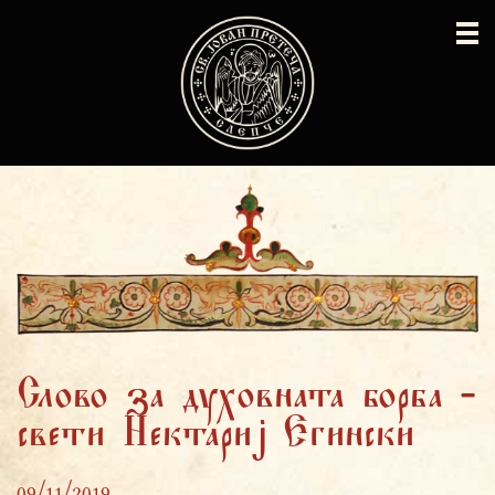
Слово за духовната борба -
свети Нектариј Егински