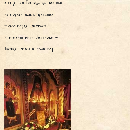
а срце кон Господа да повика:
не поради наша правдина
туку поради светост
и угодништво Јованово –
Господи спаси и помилуј !