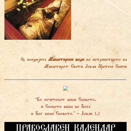
Од поезијата
Манастирски води
на сестринството на
Манастирот Свети Јован Претеча Слепче
“Во почетокот беше Словото,
и Словото беше во Бога
и Бог беше Словото.” – Јован 1,1
ПРАВОСЛАВЕН КАЛЕНДАР