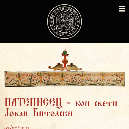
ПАТЕПИСЕЦ - кон свети
Јован Битолски