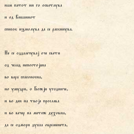
нам патот ни го осветлува
и од Вишниот
список измолува да се раскинува.
Не се оддалечувај оче свети
од челад непостојана
во вера спасоносна,
но умудри, о Божји угодниче,
и во ден на твоја прослава
и во вечер на метеж духовна,
да се одмори душа обременета,