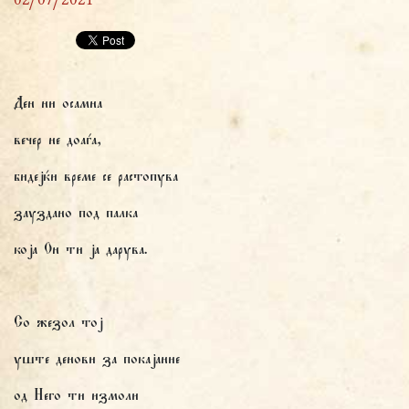
02/07/2021
Ден ни осамна
вечер не доаѓа,
бидејќи време се растопува
зауздано под палка
која Он ти ја дарува.
Со жезол тој
уште денови за покајание
од Него ти измоли