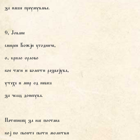
за наше преумување.
О, Јоване
смирен Божји угодниче,
о, крило орлово
кое таги и болести развејува,
утеха и мир од небеса
за челад донесува.
Патеписец за нас постана
кој по своите свети молитви