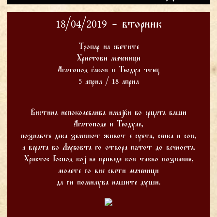
18/04/2019 - вторник
Тропар на светите
Христови маченици
Агатопод ѓакон и Теодул чтец
5 април / 18 април
Вистина непоколеблива имајќи во срцата ваши
Агатоподе и Теодуле,
познавте дека земниот живот е суета, сенка и сон,
а верата во Љубовта го отвора пaтот до вечноста.
Христос Господ кој ве приведе кон такво познание,
молете го вие свети маченици
да ги помилува нашите души.