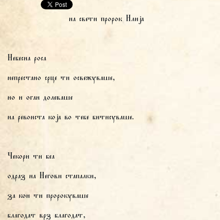
на свети пророк Илија
Небесна роса
непрестано срце ти освежуваше,
но и оган долеваше
на ревонста која во тебе битисуваше.
Чекори ти беа
одраз на Негови стапалки,
за кои ти пророкуваше
благодат врз благодат,