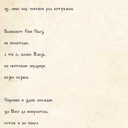
ах, небо над човечки род ветуваше.
Великиот Син Свој,
не поштеди,
а ти о, велик Илија,
на световни мудреци
војна објави.
Спремен и здив последен
за Него да испуштш,
готов и во пекол