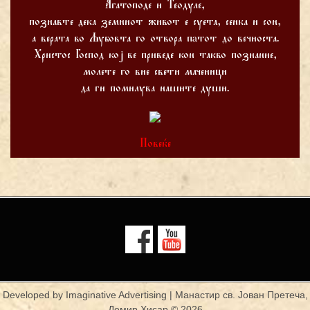
Агатоподе и Теодуле,
познавте дека земниот живот е суета, сенка и сон,
а верата во Љубовта го отвора пaтот до вечноста.
Христос Господ кој ве приведе кон такво познание,
молете го вие свети маченици
да ги помилува нашите души.
Повеќе
Developed by
Imaginative Advertising
| Манастир св. Јован Претеча,
Демир Хисар © 2026