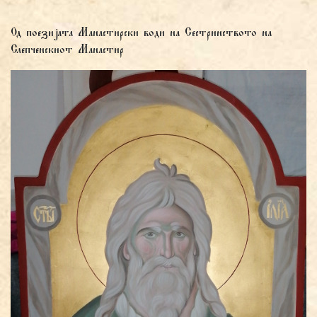
Од поезијата Манастирски води на Сестринството на
Слепченскиот Манастир