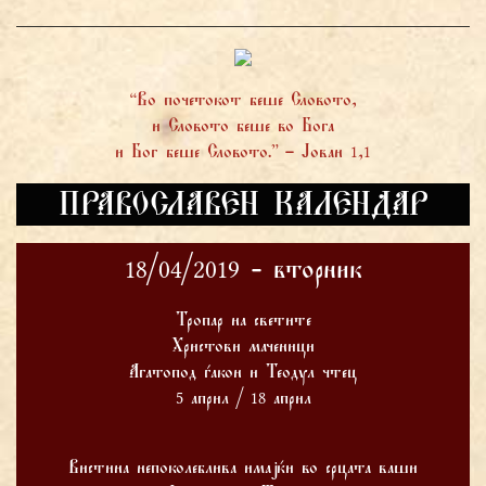
“Во почетокот беше Словото,
и Словото беше во Бога
и Бог беше Словото.” – Јован 1,1
ПРАВОСЛАВЕН КАЛЕНДАР
18/04/2019 - вторник
Тропар на светите
Христови маченици
Агатопод ѓакон и Теодул чтец
5 април / 18 април
Вистина непоколеблива имајќи во срцата ваши