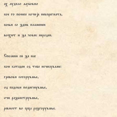
ах лудило љубовно
кое го понесе кочија невпрегната,
коњи со здив пламенен
восхит и за човек нероден.
Спомни си за нас
кои катаден од тебе исчекуваме:
гревови согорување,
од падови подигнување,
очи разбистрување,
ревност во срца разгорување.