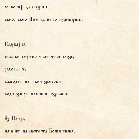
со кочија да слезиш,
само, само Него да не Го изневериш.
Радувај се,
сила во смртно тело твое слезе,
радувај се,
благодат на твои зборови
води запре, планини израмни.
Ах Илијо,
именит на светоста Божествена,