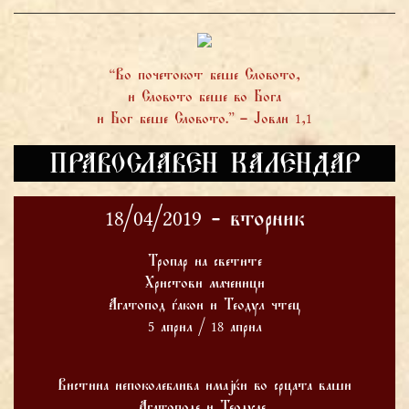
“Во почетокот беше Словото,
и Словото беше во Бога
и Бог беше Словото.” – Јован 1,1
ПРАВОСЛАВЕН КАЛЕНДАР
18/04/2019 - вторник
Тропар на светите
Христови маченици
Агатопод ѓакон и Теодул чтец
5 април / 18 април
Вистина непоколеблива имајќи во срцата ваши
Агатоподе и Теодуле,