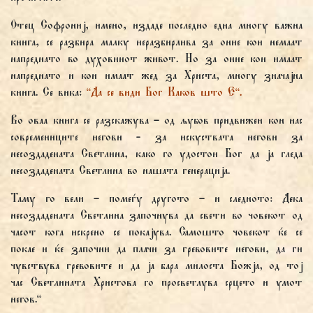
Отец Софрониј, имено, издаде последно една многу важна
книга, се разбира малку неразбирлива за оние кои немаат
напреднато во духовниот живот. Но за оние кои имаат
напреднато и кои имаат жед за Христа, многу значајна
книга. Се вика:
“Да се види Бог Каков што Е“.
Во оваа книга се разскажува – од љубов придвижен кон нас
современиците негови - за искуствата негови за
несоздадената Светлина, како го удостои Бог да ја гледа
несоздадената Светлина во нашата генерација.
Таму го вели – помеѓу другото – и следното: Дека
несоздадената Светлина започнува да свети во човекот од
часот кога искрено се покајува. Самошто човекот ќе се
покае и ќе започни да плачи за гревовите негови, да ги
чувствува гревовите и да ја бара милоста Божја, од тој
час Светлината Христова го просветлува срцето и умот
негов.“