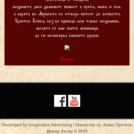
познавте дека земниот живот е суета, сенка и сон,
а верата во Љубовта го отвора пaтот до вечноста.
Христос Господ кој ве приведе кон такво познание,
молете го вие свети маченици
да ги помилува нашите души.
Повеќе
Developed by
Imaginative Advertising
| Манастир св. Јован Претеча,
Демир Хисар © 2026