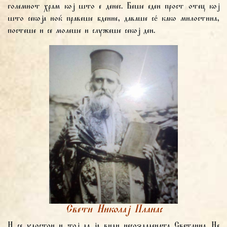
големиот храм кој што е денес. Беше еден прост отец кој
што секоја ноќ правеше бдение, даваше сé како милостина,
постеше и се молеше и служеше секој ден.
Свети Николај Планас
И се удостои и тој да ја види несоздадената Светлина. Не