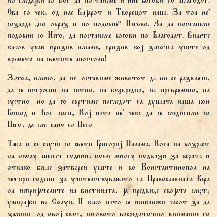
но гледајќи Го Бог да постанеме и ние богови по Благодат.
Ова го чека од нас Вајарот и Творецот наш. За тоа не'
создаде „по образ и по подобие“ Негово. За да постанеме
подобни со Него, да постанеме богови по Благодат. Видете
каков убав призив имаме, призив кој започна уште од
времето на светите апостоли!
Затоа, имено, да не оставиме животот да ни се развлечи,
да се истроши на ситно, на безвредно, на привремено, на
суетно, но да го свртиме погледот на душата наша кон
Господ и Бог наш, Кој што не' чека да се соединиме со
Него, да сме едно со Него.
Така и се случи со свети Григориј Палама. Кога на возраст
од околу шеесет години, после многу подвизи за верата и
откако беше затворен уште и во Константинопол на
четири години за учителствувањето на Православната Вера
од непријателите на вистината, ја предвиде својата смрт,
умирајќи во Солун. И како што се приближи часот за да
замини од овој свет, неговото восредоточено внимание го