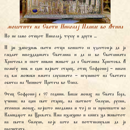
моштите на Свети Николај Планас во Атина
Но не само отецот Николај, туку и други ...
И јас запознав свети отци коишто се удостоија да ја
гледаат несоздадената Светлина и да се во Светлината
Христова и сиот нивни живот да е Светлина Христова. А
помеѓу нив и еден најсвет старец, отец Софрониј – некои
од вас можеби имате слушнато – игуменот на Светата
обител на Чесниот Претеча во Есекс.
Отец Софрониј е 97 години. Беше монах на Света Гора,
ученик на еден свет старец, на светиот Силуан, русин,
атонски монах, којшто неодамна и тој се се приопшти во
Календарот на Црквата. Има излезено и книга за животот
на свети Силуан, која што ве поттикнувам да ја
прочитате.