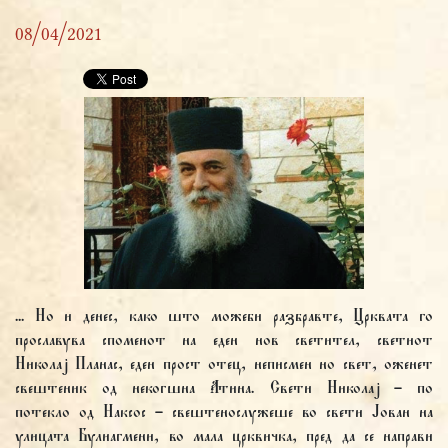
08/04/2021
... Но и денес, како што можеби разбравте, Црквата го
прославува споменот на еден нов светител, светиот
Николај Планас, еден прост отец, неписмен но свет, оженет
свештеник од некогшна Атина. Свети Николај – по
потекло од Наксос – свештенослужеше во свети Јован на
улицата Булиагмени, во мала црквичка, пред да се направи