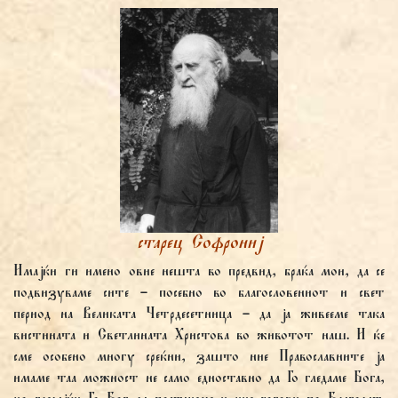
старец Софрониј
Имајќи ги имено овие нешта во предвид, браќа мои, да се
подвизуваме сите – посебно во благословениот и свет
период на Великата Четрдесетница – да ја живееме така
вистината и Светлината Христова во животот наш. И ќе
сме особено многу среќни, зашто ние Православните ја
имаме таа можност не само едноставно да Го гледаме Бога,