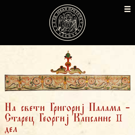
На свети Григориј Палама -
Старец Георгиј Капсанис II
дел