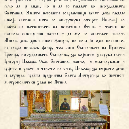
само да ја види, но и да го гледаат во несоздадената
Светлина. Зашто неговите современици велат дека гледале
некоја светлина што го опкружува отецот Николај во
ноќта на патиштата на некогашна Атина – тогаш не
постоеа електрични светла – да му го осветлат патот.
Мислеа дека држи некое фенерче, но кога ќе одеа поблиску,
не гледаа никаков фенер, тоа беше Светлината на Пресвета
Троица, несоздадената Светлина, за којашто зборува свети
Григориј Палама. Оваа Светлина, имено, го осветлуваше и
срцето и умот и телото на отец Николај за којшто денес
се случува првата празнична Света Литургија во светиот
митрополитски храм во Атина.