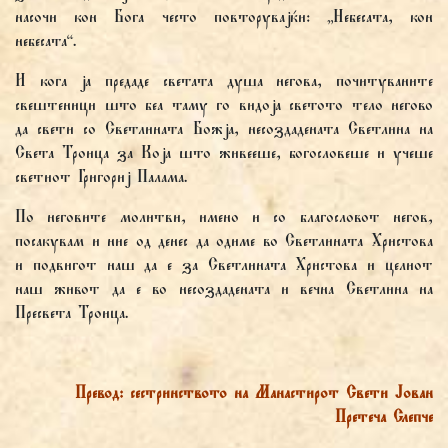
насочи кон Бога често повторувајќи: „Небесата, кон
небесата“.
И кога ја предаде светата душа негова, почитуваните
свештеници што беа таму го видоја светото тело негово
да свети со Светлината Божја, несоздадената Светлина на
Света Троица за Која што живееше, богословеше и учеше
светиот Григориј Палама.
По неговите молитви, имено и со благословот негов,
посакувам и ние од денес да одиме во Светлината Христова
и подвигот наш да е за Светлината Христова и целиот
наш живот да е во несоздадената и вечна Светлина на
Пресвета Троица.
Превод: сестринството на Манастирот Свети Јован
Претеча Слепче