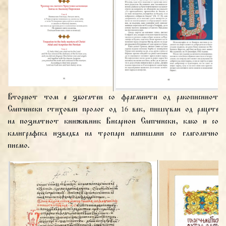
Вториот том е збогатен со фрагменти од ракописниот
Слепченски стиховен пролог од 16 век, пишуван од рацете
на познатиот книжевник Висарион Слепченски, како и со
калиграфска изведба на тропари напишани со глаголично
писмо.