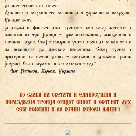
за светителите на денот.
Древните и современите сочиненија се хармонично поврзани.
Уникатноста
ја додава и фактот дека тропарот кон секој светител е
напишан на три јазици – црковнословенски, македонски и
англиски јазик. Овој тропарник уште може да се користи и
на певницата за црковно песнопеење. Секој тропар е
придружен со нотен запис – современ и знаковен распев
(неуми). Ова е огромен и благословен труд.“
- Олег Устинов, Харков, Украина
ВО СЛАВА НА СВЕТАТА И ЕДИНОСУШНА И
НЕРАЗДЕЛНА ТРОИЦА ОТЕЦОТ СИНОТ И СВЕТИОТ ДУХ
СЕГА СЕКОГАШ И ВО ВЕЧНИ ВЕКОВИ АМИН!!!