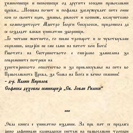
химнописци и песнописци од другите соседни православни
цркви... ...Посебна почит и пофалба заслужуваат сите оние
кои со своите идеи, знаење, ревност и копнеж, вклучително
и композиторот Маестро Георги Секулоски, придонесоа да
се создадат вакви уникатни зборници.
...Го читаме житието, го пееме тропарот и се чувствуваме
окрилени, бидејќи не сме сами на патот кон Бога!
Работата на Сестринството е гнијално замислена за
современите потреби на
христијанското општество и за привлекување на сите во
Православната Црква, за Слава на Бога и вечно спасение!
- д-р. Калин Кирилов
Софиска духовна семинарија „Св. Јован Рилски“
***
„Оваа книга е уникатно издание. За прв пат се предлага
јасно дефиниран календарски систем на православни тропари