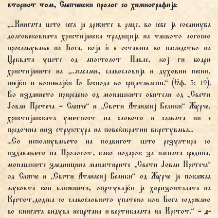
вториот том, Слепченски пролог со химнографија
:
„...Книгата што сега ја држите в раце, во себе ја соединува
долговековната христијанска традиција на таквото логосно
прославување на Бога, која ѝ е оставена во наследство на
Црквата уште од апостолот Павле, кој ги бодри
христијаните на „…паслми, славословија и духовни песни,
пеејќи и воспевајќи Го Господа во срцатаваши.“ (Еф. 5: 19).
Во изданието приредено од монашките обители од „Свети
Јован Претеча – Слепче“ и „Свети Атанасиј Велики“ Журче,
христијанската уметност на словото и славата ни е
предочена низ структура на повеќекратни вкрстувања...
...Со исполнувањето на подвигот што резултира со
издавањето на Прологот, како подарок за нашата средина,
монашките заедницина манастирите „Свети Јован Претеча“
од Слепче и „Свети Атанасиј Велики“ од Журче ја покажаа
љубовта кон ближните, оцртувајќи ја хоризонталата на
Крстот,додека со славословието упатено кон Бога содржано
во книгата бидува исцртана и вертикалата на Крстот.“
- д-