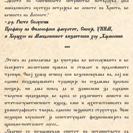
...Делото на Слепченското сестринство потврдува дека
македонската култура истрајува во лоното на Христа, во
вечноста на Логосот.“
- д-р. Ристо
Солунчев
Професор на Философски факултет, Скопје, УКИМ,
и Хорархос на Македонскиот византиски хор „Хармосини
***
„Отсега на располагање за употреба во богослужбите и во
ќелијните молитвени правила се ставаат и предложените
тропари. Овој храбар исчекор кон возобновување на, кај нас
одамна подзаборавената традиција на создавање црковна
поезија, ни дава повод да се замислиме за одредени
творечки предизвици во врска со различните аспекти на
естетско-уметничкиот израз, како и архитектониката на
химнографската творба, односно нејзината структура. Овие
позиции всушност ја конституираат физионимијата на
црковно-поетскиот логос...
...Срдечно го поздравувам опитот на сестринството од