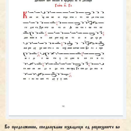
Во продолжение, споделуваме извадоци од рецензиите во