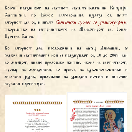
Воочи празникот на светиот свештеномаченик Кипријан
Слепченски, по Божјо благоволение, излезе од печат
вториот дел од книгата
Слепченски пролог со химнографија
,
творештво на сестринството на Манастирот св. Јован
Претеча Слепче.
Во вториот дел, продолжение на месец Декември, се
содржани светителите кои се празнуваат од 10 до 20ти ден
во месецот, нивно пролошко житие, икона на светителот,
тропар на македонски, со превод на црковнословеснки и
англиски јазик, приложени на западни нотни и источни
неумски партитури.