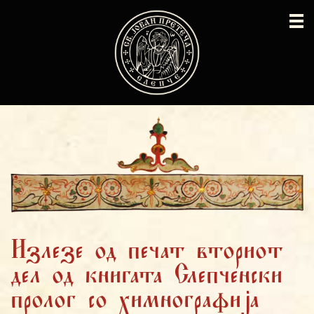
Излезе од печат вториот
дел од книгата Слепченски
пролог со химнографија