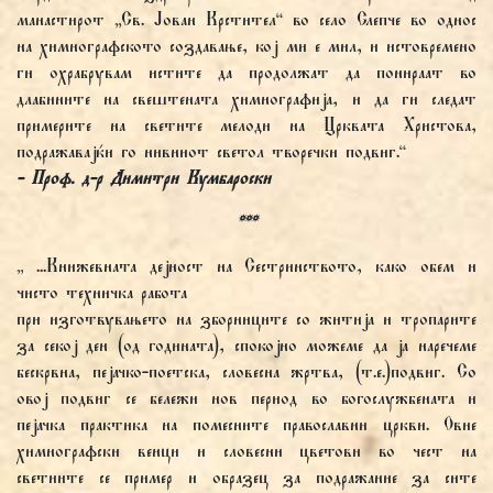
манастирот „Св. Јован Крстител“ во село Слепче во однос
на химнографското создавање, кој ми е мил, и истовремено
ги охрабрувам истите да продолжат да понираат во
длабините на свештената химнографија, и да ги следат
примерите на светите мелоди на Црквата Христова,
подражавајќи го нивниот светол творечки подвиг.“
- Проф. д-р Димитри Кумбароски
***
„ ...Книжевната дејност на Сестринството, како обем и
чисто техничка работа
при изготвувањето на зборниците со житија и тропарите
за секој ден (од годината), спокојно можеме да ја наречеме
бескрвна, пејачко-поетска, словесна жртва, (т.е.)подвиг. Со
овој подвиг се бележи нов период во богослужбената и
пејачка практика на помесните православни цркви. Овие
химнографски венци и словесни цветови во чест на
светиите се пример и образец за подражание за сите