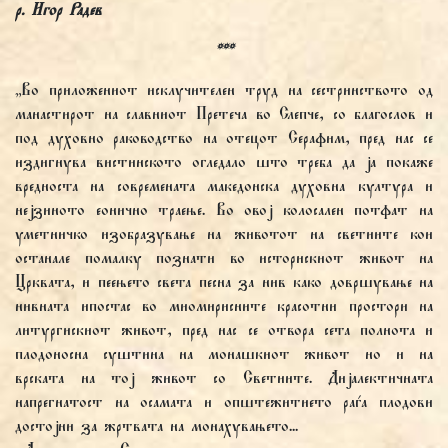
р. Игор Радев
***
„Во приложениот исклучителен труд на сестринството од
манастирот на славниот Претеча во Слепче, со благослов и
под духовно раководство на отецот Серафим, пред нас се
издигнува вистинското огледало што треба да ја покаже
вредноста на современата македонска духовна култура и
нејзиното еонично траење. Во овој колосален потфат на
уметничко изобразување на животот на светиите кои
останале помалку познати во историскиот живот на
Црквата, и пеењето света песна за нив како довршување на
нивната ипостас во миомирисните красотни простори на
литургискиот живот, пред нас се отвора сета полнота и
плодоносна суштина на монашкиот живот но и на
врската на тој живот со Светиите. Дијалектичната
напрегнатост на осамата и општежитието раѓа плодови
достојни за жртвата на монахувањето...