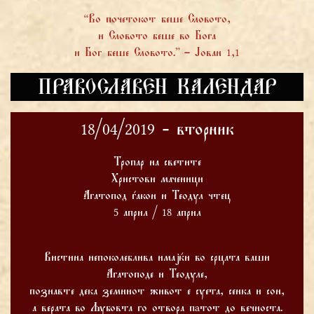
“Во почетокот беше Словото,
и Словото беше во Бога
и Бог беше Словото.” – Јован 1,1
ПРАВОСЛАВЕН КАЛЕНДАР
18/04/2019 - вторник
Тропар на светите
Христови маченици
Агатопод ѓакон и Теодул чтец
5 април / 18 април
Вистина непоколеблива имајќи во срцата ваши
Агатоподе и Теодуле,
познавте дека земниот живот е суета, сенка и сон,
а верата во Љубовта го отвора пaтот до вечноста.